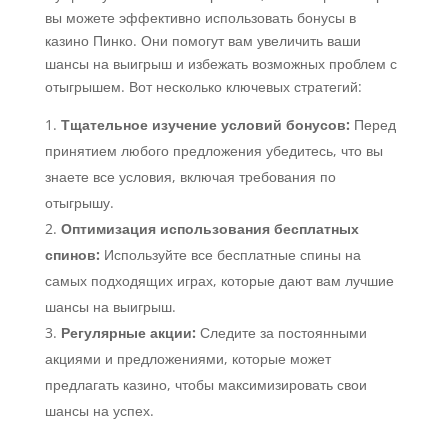
вы можете эффективно использовать бонусы в
казино Пинко. Они помогут вам увеличить ваши
шансы на выигрыш и избежать возможных проблем с
отыгрышем. Вот несколько ключевых стратегий:
Тщательное изучение условий бонусов:
Перед
принятием любого предложения убедитесь, что вы
знаете все условия, включая требования по
отыгрышу.
Оптимизация использования бесплатных
спинов:
Используйте все бесплатные спины на
самых подходящих играх, которые дают вам лучшие
шансы на выигрыш.
Регулярные акции:
Следите за постоянными
акциями и предложениями, которые может
предлагать казино, чтобы максимизировать свои
шансы на успех.