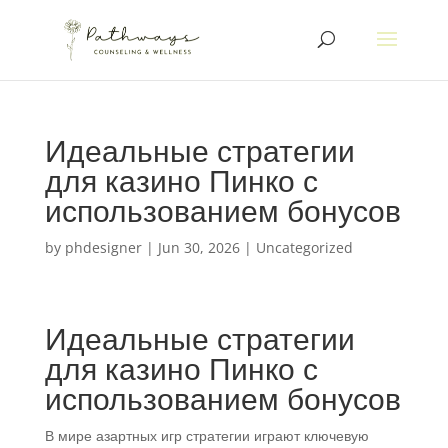
Идеальные стратегии
для казино Пинко с
использованием бонусов
by
phdesigner
|
Jun 30, 2026
|
Uncategorized
Идеальные стратегии
для казино Пинко с
использованием бонусов
В мире азартных игр стратегии играют ключевую